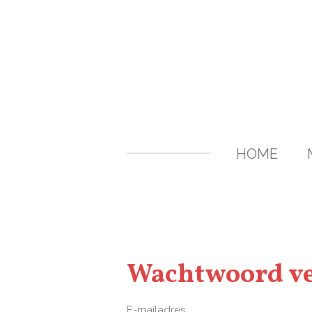
Ga
direct
naar
de
hoofdinhoud
HOME
Wachtwoord ve
E-mailadres